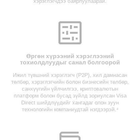
хэрэглэгчдээ баярлуулаарай.
Өргөн хүрээний хэрэглээний
тохиолдлуудыг санал болгоорой
Ижил түвшний хэрэглэгч (P2P), хил дамнасан
төлбөр, хэрэглэгчийн болон бизнесийн төлбөр,
санхүүгийн үйлчилгээ, криптовалютын
платформ болон бусад зүйлд зориулсан Visa
Direct шийдлүүдийг хангадаг олон зуун
технологийн компаниудтай нэгдээрэй.⁴