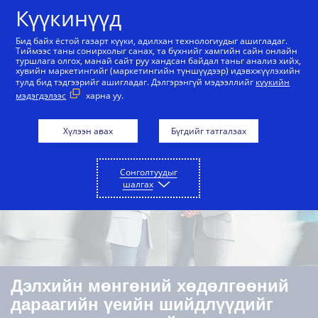
Агуулга руу алгасах
Күүкинүүд
Бид байх ёстой газарт күүки, адилхан технологиудыг ашигладаг.
Тиймээс таны сонирхолыг санах, та бүхнийг хамгийн сайн онлайн
туршлага олгох, манай сайт руу хандсан байдал таньг анализ хийх,
Тойм
Боломж бололцоо
Хэрэглэх тохиолдлу
хувийн маркетингийг (маркетингийн түншүүдээр) идэвхжүүлэхийн
тулд бид тэдгээрийг ашигладаг. Дэлгэрэнгүй мэдээллийг
күүкийн
мэдэгдэлээс
харна уу.
Хүлээн авах
Бүгдийг татгалзах
Сонголтуудыг
шалгах
Дэлхийн мөнгөний хөдөлгөөний
дараагийн үеийн шийдлүүдийг