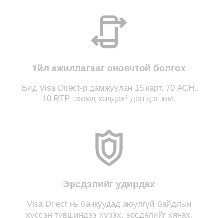
Үйл ажиллагааг оновчтой болгох
Бид Visa Direct-р дамжуулан 15 карт, 70 ACH,
10 RTP схемд хандах¹ дан цэг юм.
Эрсдэлийг удирдах
Visa Direct нь банкуудад аюулгүй байдлын
хүссэн түвшиндээ хүрэх, эрсдэлийг хянах,