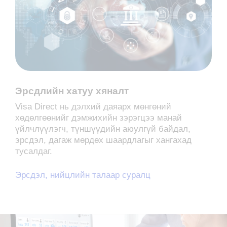
Эрсдлийн хатуу хяналт
Visa Direct нь дэлхий даяарх мөнгөний
хөдөлгөөнийг дэмжихийн зэрэгцээ манай
үйлчлүүлэгч, түншүүдийн аюулгүй байдал,
эрсдэл, дагаж мөрдөх шаардлагыг хангахад
тусалдаг.
Эрсдэл, нийцлийн талаар суралц