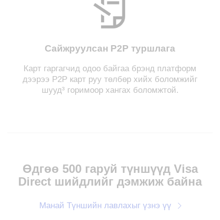
Сайжруулсан P2P туршлага
Карт гаргагчид одоо байгаа брэнд платформ
дээрээ P2P карт руу төлбөр хийх боломжийг
шууд³ горимоор хангах боломжтой.
Өдгөө 500 гаруй түншүүд Visa
Direct шийдлийг дэмжиж байна
Манай Түншийн лавлахыг үзнэ үү