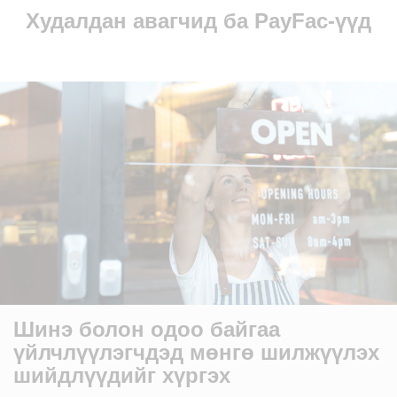
Худалдан авагчид ба PayFac-үүд
Шинэ болон одоо байгаа
үйлчлүүлэгчдэд мөнгө шилжүүлэх
шийдлүүдийг хүргэх