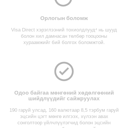
Орлогын боломж
Visa Direct хэрэглээний тохиолдлууд⁴ нь шууд
болон хил дамнасан төлбөр тооцооны
хураамжийг бий болгох боломжтой.
Одоо байгаа мөнгөний хөдөлгөөний
шийдлүүдийг сайжруулах
190 гаруй улсад, 160 валютаар 8,5 тэрбум гаруй
эцсийн цэгт мөнгө илгээх, хүлээн авах
сонголтоор үйлчлүүлэгчид болон эцсийн