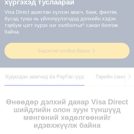
хүргэхэд туслаарай
Visa Direct ашиглан хүлээн авагч, банк, финтек,
бусад түнш нь үйлчлүүлэгчдэд дэлхийн хэдэн
тэрбум цэгт хүрэх нэг холболтыг¹ санал болгож
байна.
Бидэнтэй холбоо барих
Худалдан авагчид ба PayFac-үүд
Төрийн сангийн
Өнөөдөр дэлхий даяар Visa Direct
шийдлийн олон зуун түншүүд
мөнгөний хөдөлгөөнийг
идэвхжүүлж байна