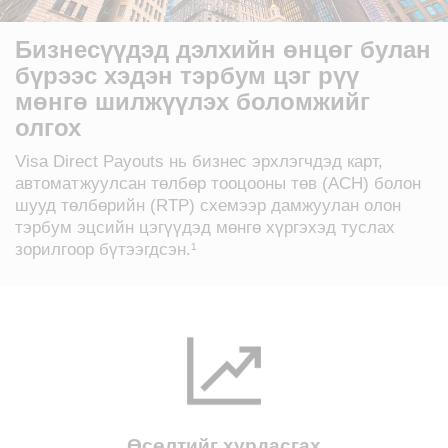
Бизнесүүдэд дэлхийн өнцөг булан
бүрээс хэдэн тэрбум цэг рүү
мөнгө шилжүүлэх боломжийг
олгох
Visa Direct Payouts нь бизнес эрхлэгчдэд карт,
автоматжуулсан төлбөр тооцооны төв (ACH) болон
шууд төлбөрийн (RTP) схемээр дамжуулан олон
тэрбум эцсийн цэгүүдэд мөнгө хүргэхэд туслах
зорилгоор бүтээгдсэн.¹
Өсөлтийг хурдасгах