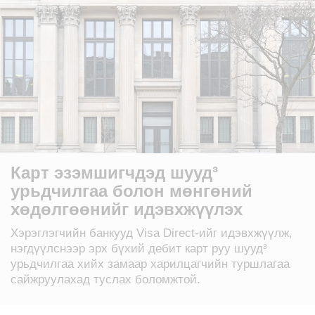
Карт эзэмшигчдэд шууд³
урьдчилгаа болон мөнгөний
хөдөлгөөнийг идэвхжүүлэх
Хэрэглэгчийн банкууд Visa Direct-ийг идэвхжүүлж,
нэгдүүлснээр эрх бүхий дебит карт руу шууд³
урьдчилгаа хийх замаар харилцагчийн туршлагаа
сайжруулахад туслах боломжтой.