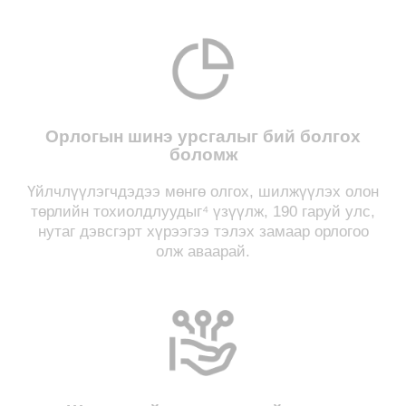
Орлогын шинэ урсгалыг бий болгох
боломж
Үйлчлүүлэгчдэдээ мөнгө олгох, шилжүүлэх олон
төрлийн тохиолдлуудыг⁴ үзүүлж, 190 гаруй улс,
нутаг дэвсгэрт хүрээгээ тэлэх замаар орлогоо
олж аваарай.