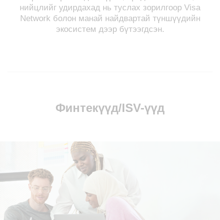
нийцлийг удирдахад нь туслах зорилгоор Visa
Network болон манай найдвартай түншүүдийн
экосистем дээр бүтээгдсэн.
Финтекүүд/ISV-үүд