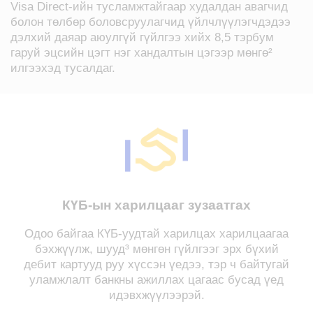
Visa Direct-ийн тусламжтайгаар худалдан авагчид
болон төлбөр боловсруулагчид үйлчлүүлэгчдэдээ
дэлхий даяар аюулгүй гүйлгээ хийх 8,5 тэрбум
гаруй эцсийн цэгт нэг хандалтын цэгээр мөнгө²
илгээхэд тусалдаг.
КҮБ-ын харилцааг зузаатгах
Одоо байгаа КҮБ-уудтай харилцах харилцаагаа
бэхжүүлж, шууд³ мөнгөн гүйлгээг эрх бүхий
дебит картууд руу хүссэн үедээ, тэр ч байтугай
уламжлалт банкны ажиллах цагаас бусад үед
идэвхжүүлээрэй.