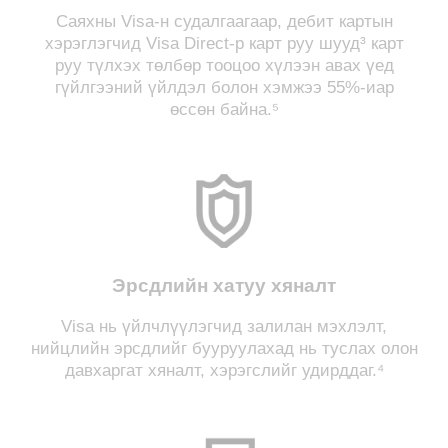
Саяхны Visa-н судалгаагаар, дебит картын
хэрэглэгчид Visa Direct-р карт руу шууд³ карт
руу түлхэх төлбөр тооцоо хүлээн авах үед
гүйлгээний үйлдэл болон хэмжээ 55%-иар
өссөн байна.⁵
Эрсдлийн хатуу хяналт
Visa нь үйлчлүүлэгчид залилан мэхлэлт,
нийцлийн эрсдлийг бууруулахад нь туслах олон
давхаргат хяналт, хэрэгслийг удирддаг.⁴