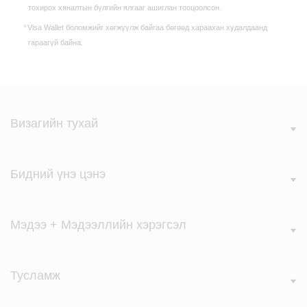
тохирох хяналтын бүлгийн ялгааг ашиглан тооцоолсон.
Visa Wallet боломжийг хөгжүүлж байгаа бөгөөд хараахан худалдаанд
гараагүй байна.
Визагийн тухай
Бидний үнэ цэнэ
Мэдээ + Мэдээллийн хэрэгсэл
Тусламж