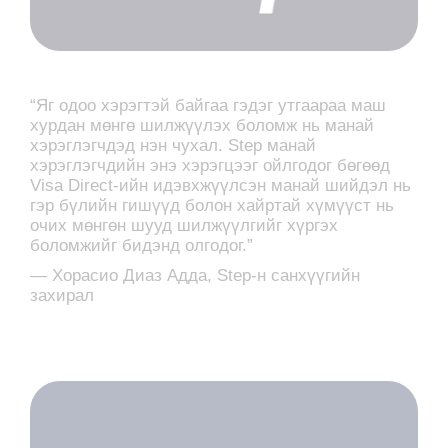
“Яг одоо хэрэгтэй байгаа гэдэг утгаараа маш
хурдан мөнгө шилжүүлэх боломж нь манай
хэрэглэгчдэд нэн чухал. Step манай
хэрэглэгчдийн энэ хэрэгцээг ойлгодог бөгөөд
Visa Direct-ийн идэвхжүүлсэн манай шийдэл нь
гэр бүлийн гишүүд болон хайртай хүмүүст нь
очих мөнгөн шууд шилжүүлгийг хүргэх
боломжийг бидэнд олгодог.”
— Хорасио Диаз Адда, Step-н санхүүгийн
захирал