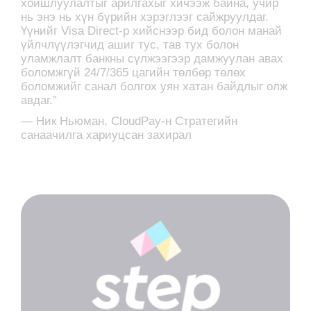
хойшлуулалтыг арилгахыг хичээж байна, учир
нь энэ нь хүн бүрийн хэрэглээг сайжруулдаг.
Үүнийг Visa Direct-р хийснээр бид болон манай
үйлчлүүлэгчид ашиг тус, тав тух болон
уламжлалт банкны сүлжээгээр дамжуулан авах
боломжгүй 24/7/365 цагийн төлбөр төлөх
боломжийг санал болгох уян хатан байдлыг олж
авдаг.”
— Ник Ньюман, CloudPay-н Стратегийн
санаачилга хариуцсан захирал