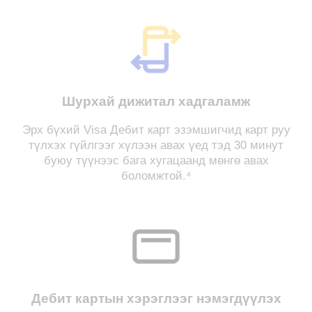
Шурхай дижитал хадгаламж
Эрх бүхий Visa Дебит карт эзэмшигчид карт руу
түлхэх гүйлгээг хүлээн авах үед тэд 30 минут
буюу түүнээс бага хугацаанд мөнгө авах
боломжтой.⁴
Дебит картын хэрэглээг нэмэгдүүлэх