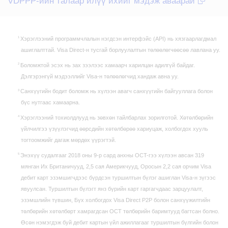
VDPPP-ийн талаар илүү ихийг мэдэж аваарай
Хэрэглээний программчлалын нэгдсэн интерфэйс (API) нь хязгаарлагдмал
ашиглалттай. Visa Direct-н тусгай борлуулалтын төлөөлөгчөөсөө лавлана уу.
Боломжтой эсэх нь зах зээлээс хамаарч харилцан адилгүй байдаг.
Дэлгэрэнгүй мэдээллийг Visa-н төлөөлөгчид хандаж авна уу.
Санхүүгийн бодит боломж нь хүлээн авагч санхүүгийн байгууллага болон
бүс нутгаас хамаарна.
Хэрэглээний тохиолдлууд нь зөвхөн тайлбарлах зорилготой. Хөтөлбөрийн
үйлчилгээ үзүүлэгчид өөрсдийн хөтөлбөрөө хариуцаж, холбогдох хууль
тогтоомжийг дагаж мөрдөх үүрэгтэй.
Энэхүү судалгааг 2018 оны 9-р сард анхны OCT-гээ хүлээн авсан 319
мянган Их Британичууд, 2,5 сая Америкчууд, Оросын 2,2 сая орчим Visa
дебит карт эзэмшигчдээс бүрдсэн туршилтын бүлэг ашиглан Visa-н зүгээс
явуулсан. Туршилтын бүлэгт янз бүрийн карт гаргагчдаас зарцуулалт,
эзэмшлийн түвшин, Бүх холбогдох Visa Direct P2P болон санхүүжилтийн
төлбөрийн хөтөлбөрт хамрагдсан OCT төлбөрийн баримтууд багтсан болно.
Өсөн нэмэгдэж буй дебит картын үйл ажиллагааг туршилтын бүлгийн болон