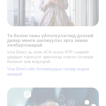
Та болон таны үйлчлүүлэгчид дэлхий
даяар мөнгө шилжүүлэх арга замаа
хялбарчлаарай
Visa Direct нь олон ACH эсвэл RTP схемийг
удирдах хэрэгцээг арилгахад хэрхэн тусалдаг
болохыг олж мэдээрэй.
Visa Direct-ийн боломжуудын талаар мэдэж
аваарай