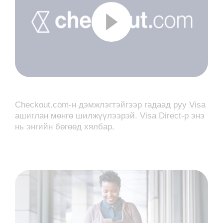
Checkout.com-н дэмжлэгтэйгээр гадаад руу Visa
ашиглан мөнгө шилжүүлээрэй. Visa Direct-р энэ
нь энгийн бөгөөд хялбар.