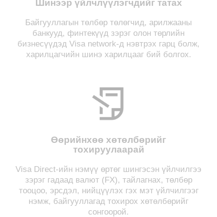
Шинээр үйлчлүүлэгчдийг татах
Байгууллагын төлбөр төлөгчид, арилжааны
банкууд, финтекүүд зэрэг олон төрлийн
бизнесүүдэд Visa network-д нэвтрэх гарц болж,
харилцагчийн шинэ харилцааг бий болгох.
Өөрийнхөө хөтөлбөрийг
тохируулаарай
Visa Direct-ийн нэмүү өртөг шингэсэн үйлчилгээ
зэрэг гадаад валют (FX), тайлагнах, төлбөр
тооцоо, эрсдэл, нийцүүлэх гэх мэт үйлчилгээг
нэмж, байгууллагад тохирох хөтөлбөрийг
сонгоорой.