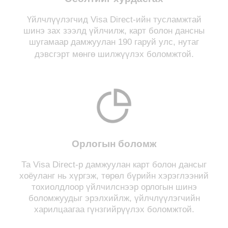
Үйлчлүүлэгчид Visa Direct-ийн тусламжтай
шинэ зах зээлд үйлчилж, карт болон дансны
шугамаар дамжуулан 190 гаруй улс, нутаг
дэвсгэрт мөнгө шилжүүлэх боломжтой.
Орлогын боломж
Та Visa Direct-р дамжуулан карт болон дансыг
хоёуланг нь хүргэж, төрөл бүрийн хэрэглээний
тохиолдлоор үйлчилснээр орлогын шинэ
боломжуудыг эрэлхийлж, үйлчлүүлэгчийн
харилцаагаа гүнзгийрүүлэх боломжтой.