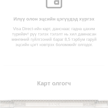
Илүү олон эцсийн цэгүүдэд хүргэх
Visa Direct-ийн карт, данснаас гадна цахим
түрийвч⁶ рүү тэлэх тэлэлт нь хил дамнасан
мөнгөний гүйлгээний бараг 8,5 тэрбум гаруй
эцсийн цэгт нэвтрэх боломжийг олгодог.
Карт олгогч