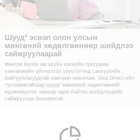
Шууд³ эсвэл олон улсын
мөнгөний хөдөлгөөнөөр шийдлээ
сайжруулаарай
Финтек болон аж ахуйн нэгжийн программ
хангамжийн үйлчилгээ үзүүлэгчид санхүүгийн
байгууллагуудтай хамтран ажиллаж, Visa Direct-ийн
тусламжтайгаар шууд³ мөнгөний хөдөлгөөнийг
идэвхжүүлэх замаар одоо байгаа шийдлүүдийг
сайжруулах боломжтой.