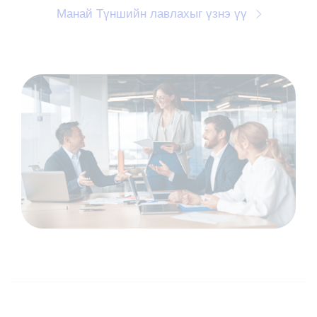
Манай Түншийн лавлахыг үзнэ үү