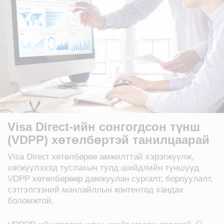
Visa Direct-ийн сонгогдсон түнш
(VDPP) хөтөлбөртэй танилцаарай
Visa Direct хөтөлбөрөө амжилттай хэрэгжүүлж,
хөгжүүлэхэд туслахын тулд шийдлийн түншүүд
VDPP хөтөлбөрөөр дамжуулан сургалт, борлуулалт,
сэтгэлгээний манлайллын контентод хандах
боломжтой.