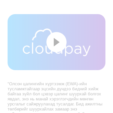
“Олсон цалингийн хүртээмж (EWA)-ийн
тусламжтайгаар эцсийн дүндээ бидний хийж
байгаа зүйл бол цэвэр цалинг шуурхай болгох
явдал, энэ нь манай хэрэглэгчдийн мөнгөн
урсгалыг сайжруулахад тусалдаг. Бид ажилтны
төлбөрийг шуурхайлах замаар энэ