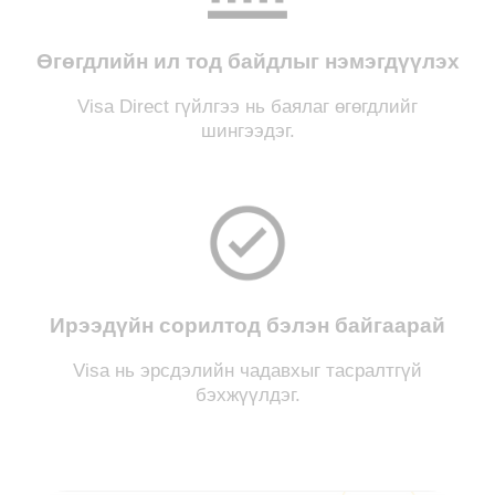
Өгөгдлийн ил тод байдлыг нэмэгдүүлэх
Visa Direct гүйлгээ нь баялаг өгөгдлийг
шингээдэг.
Ирээдүйн сорилтод бэлэн байгаарай
Visa нь эрсдэлийн чадавхыг тасралтгүй
бэхжүүлдэг.