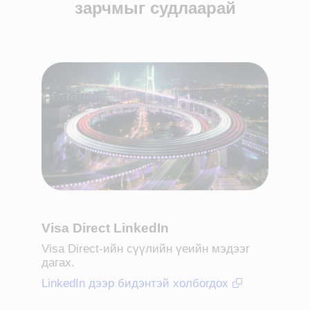
зарчмыг судлаарай
Visa Direct LinkedIn
Visa Direct-ийн сүүлийн үеийн мэдээг
дагах.
LinkedIn дээр бидэнтэй холбогдох