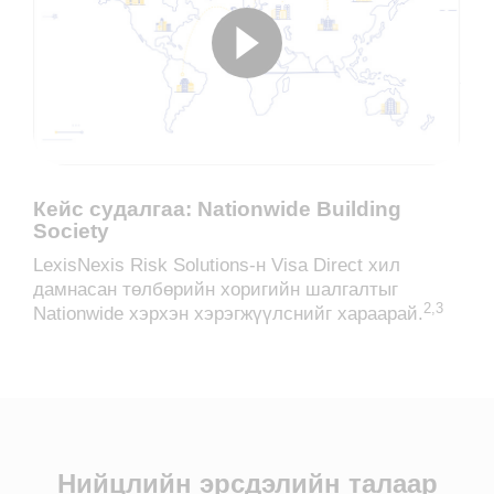
Кейс судалгаа: Nationwide Building
Society
LexisNexis Risk Solutions-н Visa Direct хил
дамнасан төлбөрийн хоригийн шалгалтыг
2,3
Nationwide хэрхэн хэрэгжүүлснийг хараарай.
Нийцлийн эрсдэлийн талаар