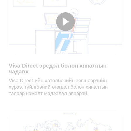
Visa Direct эрсдэл болон хяналтын
чадавх
Visa Direct-ийн хөтөлбөрийн зөвшөөрлийн
хүрээ, гүйлгээний өгөгдөл болон хяналтын
талаар нэмэлт мэдээлэл аваарай.