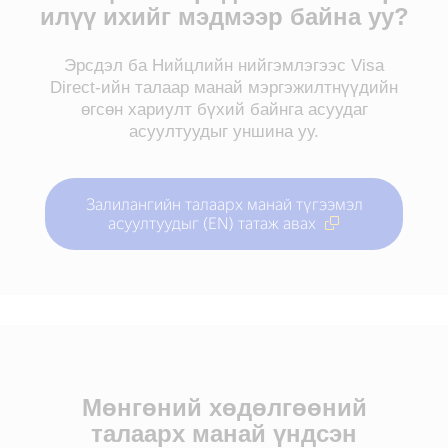
илүү ихийг мэдмээр байна уу?
Эрсдэл ба Нийцлийн нийгэмлэгээс Visa
Direct-ийн талаар манай мэргэжилтнүүдийн
өгсөн хариулт бүхий байнга асуудаг
асуултуудыг уншина уу.
Залилангийн талаарх манай түгээмэл
асуултуудыг (EN) татаж авах
Мөнгөний хөдөлгөөний
талаарх манай үндсэн