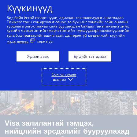
Агуулга руу алгасах
Күүкинүүд
Бид байх ёстой газарт күүки, адилхан технологиудыг ашигладаг.
Тиймээс таны сонирхолыг санах, та бүхнийг хамгийн сайн онлайн
туршлага олгох, манай сайт руу хандсан байдал таньг анализ хийх,
Тойм
Боломж бололцоо
Хэрэглэх тохиолдлу
хувийн маркетингийг (маркетингийн түншүүдээр) идэвхжүүлэхийн
тулд бид тэдгээрийг ашигладаг. Дэлгэрэнгүй мэдээллийг
күүкийн
мэдэгдэлээс
харна уу.
Хүлээн авах
Бүгдийг татгалзах
Сонголтуудыг
шалгах
Visa залилантай тэмцэх,
нийцлийн эрсдэлийг бууруулахад