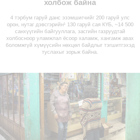
холбож байна
4 тэрбум гаруй данс эзэмшигчийг 200 гаруй улс
орон, нутаг дэвсгэрийн¹ 130 гаруй сая КҮБ, ~14 500
санхүүгийн байгууллага, засгийн газруудтай
холбосноор уламжлал ёсоор халамж, хангамж авах
боломжгүй хүмүүсийн нөхцөл байдлыг тэгшитгэхэд
туслахыг зорьж байна.