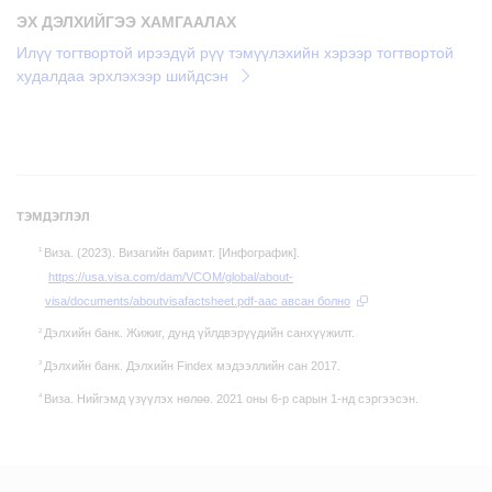
ЭХ ДЭЛХИЙГЭЭ ХАМГААЛАХ
Илүү тогтвортой ирээдүй рүү тэмүүлэхийн хэрээр тогтвортой
худалдаа эрхлэхээр шийдсэн
ТЭМДЭГЛЭЛ
Виза. (2023). Визагийн баримт. [Инфографик].
https://usa.visa.com/dam/VCOM/global/about-
visa/documents/aboutvisafactsheet.pdf-аас авсан болно
Дэлхийн банк. Жижиг, дунд үйлдвэрүүдийн санхүүжилт.
Дэлхийн банк. Дэлхийн Findex мэдээллийн сан 2017.
Виза. Нийгэмд үзүүлэх нөлөө. 2021 оны 6-р сарын 1-нд сэргээсэн.