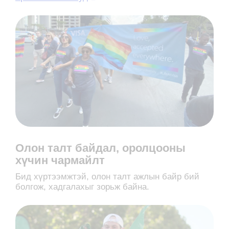
Олон талт байдал, оролцооны
хүчин чармайлт
Бид хүртээмжтэй, олон талт ажлын байр бий
болгож, хадгалахыг зорьж байна.