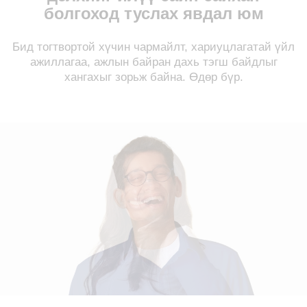
болгоход туслах явдал юм
Бид тогтвортой хүчин чармайлт, хариуцлагатай үйл
ажиллагаа, ажлын байран дахь тэгш байдлыг
хангахыг зорьж байна. Өдөр бүр.