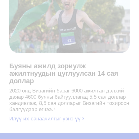
Буяны ажилд зориулж
ажилтнуудын цуглуулсан 14 сая
доллар
2020 онд Визагийн бараг 6000 ажилтан дэлхий
даяар 4600 буяны байгууллагад 5,5 сая доллар
хандивлаж, 8,5 сая долларыг Визагийн тохирсон
бэлгүүдээр өгчээ.⁴
Илүү их санаачилгыг үзнэ үү