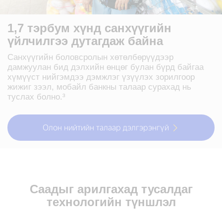
1,7 тэрбум хүнд санхүүгийн
үйлчилгээ дутагдаж байна
Санхүүгийн боловсролын хөтөлбөрүүдээр
дамжуулан бид дэлхийн өнцөг булан бүрд байгаа
хүмүүст нийгэмдээ дэмжлэг үзүүлэх зорилгоор
жижиг зээл, мобайл банкны талаар сурахад нь
туслах болно.³
Олон нийтийн талаар дэлгэрэнгүй
Саадыг арилгахад тусалдаг
технологийн түншлэл