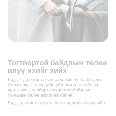
Тогтвортой байдлын төлөө
илүү ихийг хийх
Бид эх дэлхийгээ хамгаалахын ач холбогдлыг
ухамсарлаж, өөрсдийн үйл ажиллагаа болон
арилжааны салбарт тогтвортой байдлыг
хангахын төлөө ажиллаж байна.
Бид дэлхийгээ хэрхэн хамгаалдгийг хараарай