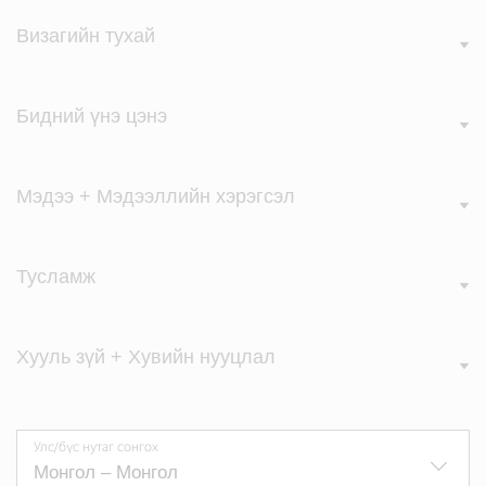
Визагийн тухай
Бидний үнэ цэнэ
Мэдээ + Мэдээллийн хэрэгсэл
Тусламж
Хууль зүй + Хувийн нууцлал
Улс/бүс нутаг сонгох