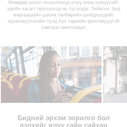
Өнөөдөр шинэ технологиуд илүү олон хүмүүсийг
эдийн засагт оролцоход нь тусалдаг. Тиймээс бид
маргаашийн цахим төлбөрийн шийдлүүдийг
идэвхжүүлэхийн тулд бүх төрлийн финтекүүдтэй
хамтран ажилладаг.
Бидний эрхэм зорилго бол
дэлхийг илүү сайн сайхан