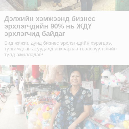
Дэлхийн хэмжээнд бизнес
эрхлэгчдийн 90% нь ЖДҮ
эрхлэгчид байдаг
Бид жижиг, дунд бизнес эрхлэгчдийн хэрэгцээ,
тулгамдсан асуудалд анхаарлаа төвлөрүүлэхийн
тулд ажилладаг.²