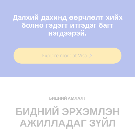
Дэлхий дахинд өөрчлөлт хийх
болно гэдэгт итгэдэг багт
нэгдээрэй.
Explore more at Visa
БИДНИЙ АМЛАЛТ
БИДНИЙ ЭРХЭМЛЭН
АЖИЛЛАДАГ ЗҮЙЛ