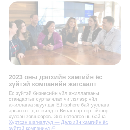
2023 оны дэлхийн хамгийн ёс
зүйтэй компанийн жагсаалт
Ёс зүйтэй бизнесийн үйл ажиллагааны
стандартыг сурталчлах чиглэлээр үйл
ажиллагаа явуулдаг Ethisphere байгууллага
арван нэг дэх жилдээ Визаг нэр төртэйгөөр
хүлээн зөвшөөрөв. Энэ нотолгоо нь байна —
Хүртсэн шагналууд — Дэлхийн хамгийн ёс
зүйтэй компаниуд