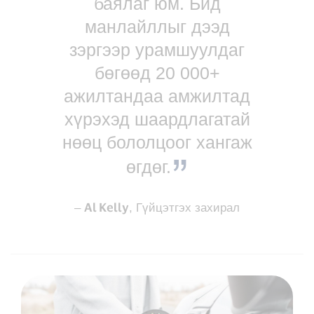
баялаг юм. Бид
манлайллыг дээд
зэргээр урамшуулдаг
бөгөөд 20 000+
ажилтандаа амжилтад
хүрэхэд шаардлагатай
нөөц бололцоог хангаж
өгдөг.
Al Kelly
–
, Гүйцэтгэх захирал