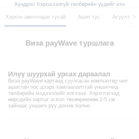
Хүндрэл бэрхшээлгүй төлбөрийн үүдийг нээ
Хэрхэн ажилладаг тухай
Ашиг тус
Асуулт, ха
Визa payWave туршлага
Илүү шуурхай урсах дараалал
Визa payWave картанд суулгасан компьютер чип
ашиглан пос дээрх хамгаалалттай уншигчид
төлбөрийн мэдээллийг илгээнэ. Хэрэглэгчид
өөрсдийн картыг эсвэл төхөөрөмжөө 2-5 см
зайнаас уншигч руу дохиж болно.