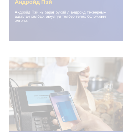
Андройд Пэй
Андройд Пэй нь бараг бүхий л андройд төхөөрөмж
ашиглан хялбар, аюулгүй төлбөр төлөх боломжийг
олгоно.