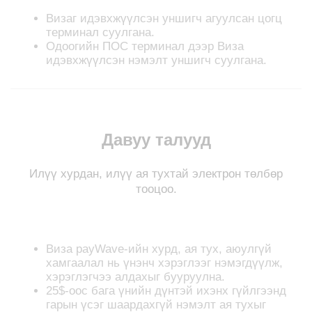
Визаг идэвхжүүлсэн уншигч агуулсан цогц
терминал суулгана.
Одоогийн ПОС терминал дээр Виза
идэвхжүүлсэн нэмэлт уншигч суулгана.
Давуу талууд
Илүү хурдан, илүү ая тухтай электрон төлбөр
тооцоо.
Визa payWave-ийн хурд, ая тух, аюулгүй
хамгаалал нь үнэнч хэрэглээг нэмэгдүүлж,
хэрэглэгчээ алдахыг бууруулна.
25$-оос бага үнийн дүнтэй ихэнх гүйлгээнд
гарын үсэг шаардахгүй нэмэлт ая тухыг