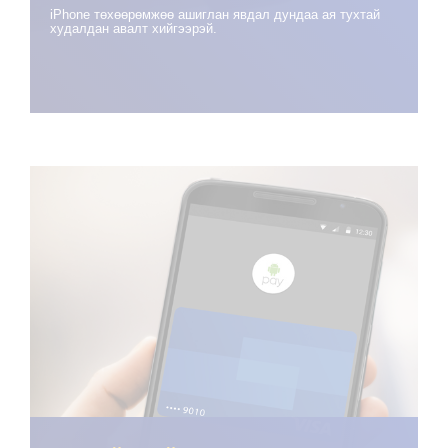
iPhone төхөөрөмжөө ашиглан явдал дундаа ая тухтай
худалдан авалт хийгээрэй.