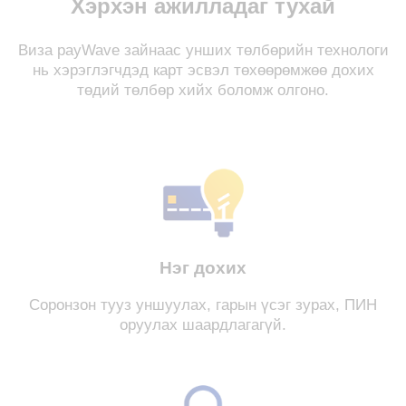
Хэрхэн ажилладаг тухай
Визa payWave зайнаас унших төлбөрийн технологи
нь хэрэглэгчдэд карт эсвэл төхөөрөмжөө дохих
төдий төлбөр хийх боломж олгоно.
Нэг дохих
Соронзон тууз уншуулах, гарын үсэг зурах, ПИН
оруулах шаардлагагүй.