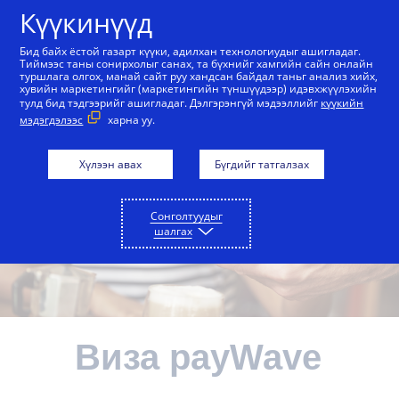
Агуулга руу алгасах
Күүкинүүд
Бид байх ёстой газарт күүки, адилхан технологиудыг ашигладаг.
Тиймээс таны сонирхолыг санах, та бүхнийг хамгийн сайн онлайн
Картаар үйлчлэгч байгууллагуудад
Карт гарг
туршлага олгох, манай сайт руу хандсан байдал таньг анализ хийх,
хувийн маркетингийг (маркетингийн түншүүдээр) идэвхжүүлэхийн
тулд бид тэдгээрийг ашигладаг. Дэлгэрэнгүй мэдээллийг
күүкийн
мэдэгдэлээс
харна уу.
Хүлээн авах
Бүгдийг татгалзах
Сонголтуудыг
шалгах
Виза payWave