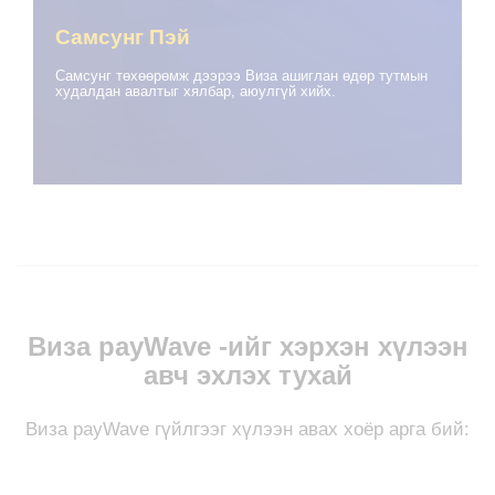
Самсунг Пэй
Самсунг төхөөрөмж дээрээ Виза ашиглан өдөр тутмын
худалдан авалтыг хялбар, аюулгүй хийх.
Визa payWave -ийг хэрхэн хүлээн
авч эхлэх тухай
Визa payWave гүйлгээг хүлээн авах хоёр арга бий: