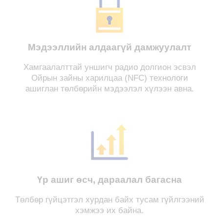
Мэдээллийн алдаагүй дамжуулалт
Хамгаалалттай уншигч радио долгион эсвэл
Ойрын зайны харилцаа (NFC) технологи
ашиглан төлбөрийн мэдээлэл хүлээн авна.
Үр ашиг өсч, дараалал багасна
Төлбөр гүйцэтгэл хурдан байх тусам гүйлгээний
хэмжээ их байна.