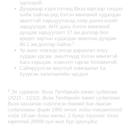
эдлээрэй.
Дунджаар хэрэглэгчид Виза картаар тооцоо
хийж байгаа үед бэлэн мөнгөний худалдан
авалттай харьцуулахад хоёр дахин ихийг
зарцуулдаг. АНУ дахь бэлэн мөнгөний
дундаж зарцуулалт 17 ам.доллар бол
кредит картын худалдан авалтын дундаж
1
66.1 ам.доллар байна.
Үр ашиг нэмэгдсэнээр дараалал илүү
хурдан урсаж, ажилтнууд бэлэн мөнгөтэй
бага харьцаж, хэмнэлт гаргах боломжтой.
Сайжруулсан аюулгүй хамгаалал ба
буурсан залилангийн эрсдэл.
1
Эх сурвалж: Виза Төлбөрийн панел судалгаа
(2Q11 - 1Q12). Виза Төлбөрийн панел судалгааг
Виза захиалан хийлгэсэн бөгөөд бие даасан
судалгааны фирм 1991 оноос хойш тасралтгүй
хийж 18-аас дээш насны, 1 буюу түүнээс дээш
карттай 20000 хүн жил бүр оролцдог.