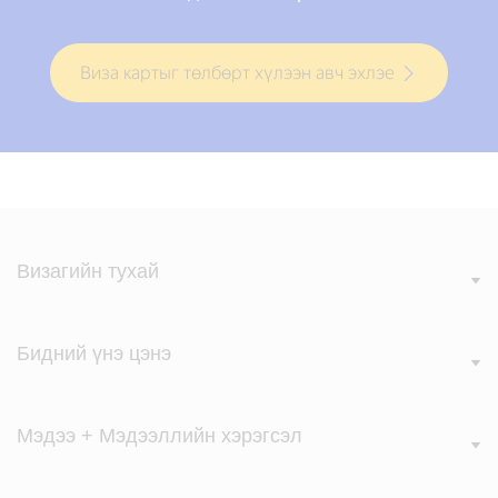
Виза картыг төлбөрт хүлээн авч эхлэе
Визагийн тухай
Бидний үнэ цэнэ
Мэдээ + Мэдээллийн хэрэгсэл