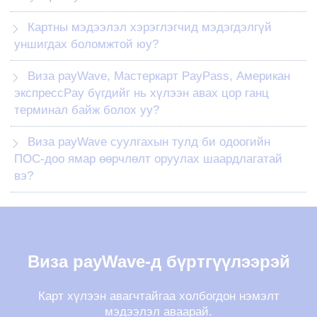
Картны мэдээлэл хэрэглэгчид мэдэгдэлгүй
уншигдах боломжтой юу?
Визa payWave, Мастеркарт PayPass, Американ
экспрессPay бүгдийг нь хүлээн авах цор ганц
терминал байж болох уу?
Визa payWave суулгахын тулд би одоогийн
ПОС-доо ямар өөрчлөлт оруулах шаардлагатай
вэ?
Виза payWave-д бүртгүүлээрэй
Карт хүлээн авагчтайгаа холбогдон нэмэлт
мэдээлэл аваарай.