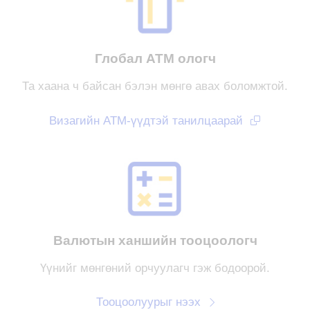
Глобал АТМ ологч
Та хаана ч байсан бэлэн мөнгө авах боломжтой.
Визагийн АТМ-үүдтэй танилцаарай
Валютын ханшийн тооцоологч
Үүнийг мөнгөний орчуулагч гэж бодоорой.
Тооцоолуурыг нээх