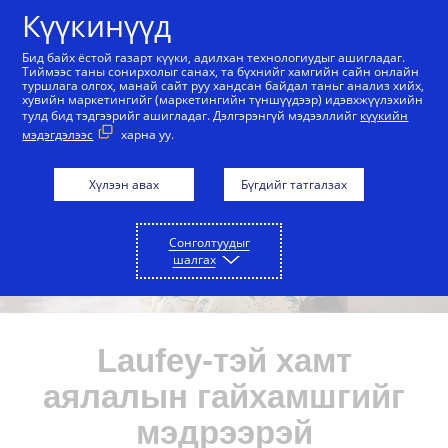
Агуулга руу алгасах
Күүкинүүд
Бид байх ёстой газарт күүки, адилхан технологиудыг ашигладаг.
Тиймээс таны сонирхолыг санах, та бүхнийг хамгийн сайн онлайн
туршлага олгох, манай сайт руу хандсан байдал таньг анализ хийх,
хувийн маркетингийг (маркетингийн түншүүдээр) идэвхжүүлэхийн
тулд бид тэдгээрийг ашигладаг. Дэлгэрэнгүй мэдээллийг
күүкийн
мэдэгдэлээс
харна уу.
Хүлээн авах
Бүгдийг татгалзах
Сонголтуудыг
шалгах
Laufey-тэй хамт
аялалын гайхамшгийг
Аялалын гайхамшиг ганцхан
мэдрээрэй
товшилтоос эхлэнэ.