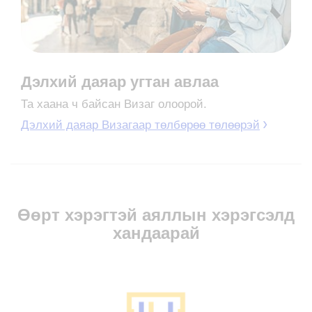
Дэлхий даяар угтан авлаа
Та хаана ч байсан Визаг олоорой.
Дэлхий даяар Визагаар төлбөрөө төлөөрэй
Өөрт хэрэгтэй аяллын хэрэгсэлд
хандаарай