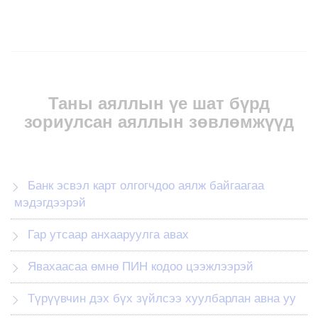
Таны аяллын үе шат бүрд
зориулсан аяллын зөвлөмжүүд
Банк эсвэл карт олгогчдоо аялж байгаагаа
мэдэгдээрэй
Гар утсаар анхааруулга авах
Явахаасаа өмнө ПИН кодоо цээжлээрэй
Түрүүвчин дэх бүх зүйлсээ хуулбарлан авна уу