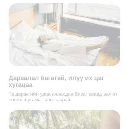
Дараалал багатай, илүү их цаг
хугацаа
Та дараагийн удаа аялахдаа Визаг аваад валют
солих шугамыг алгасаарай.