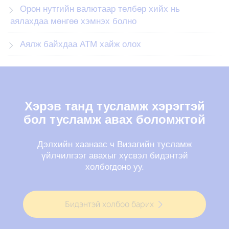
Орон нутгийн валютаар төлбөр хийх нь
аялахдаа мөнгөө хэмнэх болно
Аялж байхдаа АТМ хайж олох
Хэрэв танд тусламж хэрэгтэй
бол тусламж авах боломжтой
Дэлхийн хаанаас ч Визагийн тусламж
үйлчилгээг авахыг хүсвэл бидэнтэй
холбогдоно уу.
Бидэнтэй холбоо барих