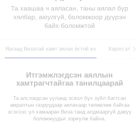
Та хаашаа ч аяласан, таны аялал бүр
Визатай байхад дэлхийгээр аялах гайхалтай
хялбар, аюулгүй, боломжоор дүүрэн
амархан.
байх боломжтой
Яагаад Визатай хамт аялах ёстой вэ
Хэрэгсэл
Итгэмжлэгдсэн аяллын
хамтрагчтайгаа танилцаарай
Та алслагдсан ууланд эсвэл бүх зүйл багтсан
амралтын газруудаар аялахаар төлөвлөж байгаа
эсэхээс үл хамааран Виза танд алдмааргүй давуу
боломжуудыг зориулж байна.