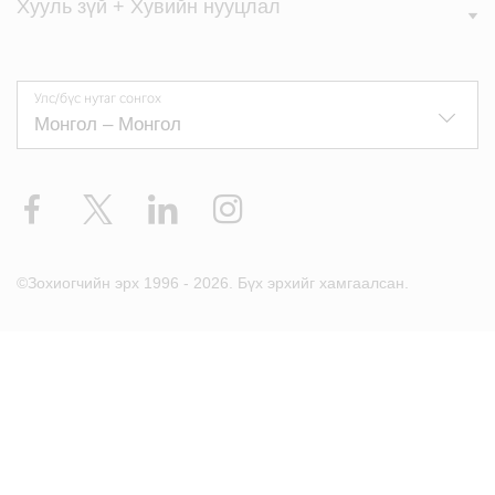
Хууль зүй + Хувийн нууцлал
Улс/бүс нутаг сонгох
Facebook
X
LinkedIn
Instagram
©Зохиогчийн эрх 1996 - 2026. Бүх эрхийг хамгаалсан.