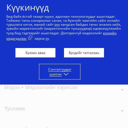
Агуулга руу алгасах
Күүкинүүд
Бид байх ёстой газарт күүки, адилхан технологиудыг ашигладаг.
Тиймээс таны сонирхолыг санах, та бүхнийг хамгийн сайн онлайн
туршлага олгох, манай сайт руу хандсан байдал таньг анализ хийх,
хувийн маркетингийг (маркетингийн түншүүдээр) идэвхжүүлэхийн
тулд бид тэдгээрийг ашигладаг. Дэлгэрэнгүй мэдээллийг
күүкийн
мэдэгдэлээс
харна уу.
Визагийн тухай
Хүлээн авах
Бүгдийг татгалзах
Бидний үнэ цэнэ
Сонголтуудыг
шалгах
Мэдээ + Мэдээллийн хэрэгсэл
Тусламж