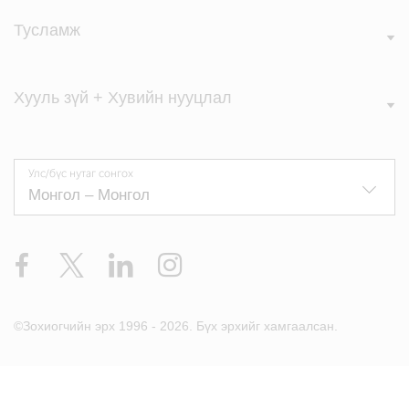
Тусламж
Хууль зүй + Хувийн нууцлал
Улс/бүс нутаг сонгох
Facebook
X
LinkedIn
Instagram
©Зохиогчийн эрх 1996 - 2026. Бүх эрхийг хамгаалсан.