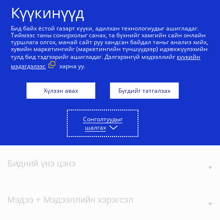
Агуулга руу алгасах
Күүкинүүд
Бид байх ёстой газарт күүки, адилхан технологиудыг ашигладаг.
Тиймээс таны сонирхолыг санах, та бүхнийг хамгийн сайн онлайн
туршлага олгох, манай сайт руу хандсан байдал таньг анализ хийх,
Бүх урамшууллууд
хувийн маркетингийг (маркетингийн түншүүдээр) идэвхжүүлэхийн
тулд бид тэдгээрийг ашигладаг. Дэлгэрэнгүй мэдээллийг
күүкийн
Sorry, this service is currently unavailable at this
мэдэгдэлээс
харна уу.
time. Please check your internet setting or try later.
Хүлээн авах
Бүгдийг татгалзах
Сонголтуудыг
Визагийн тухай
шалгах
Бидний үнэ цэнэ
Мэдээ + Мэдээллийн хэрэгсэл