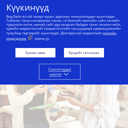
Агуулга руу алгасах
Күүкинүүд
Бид байх ёстой газарт күүки, адилхан технологиудыг ашигладаг.
Тиймээс таны сонирхолыг санах, та бүхнийг хамгийн сайн онлайн
туршлага олгох, манай сайт руу хандсан байдал таньг анализ хийх,
хувийн маркетингийг (маркетингийн түншүүдээр) идэвхжүүлэхийн
тулд бид тэдгээрийг ашигладаг. Дэлгэрэнгүй мэдээллийг
күүкийн
мэдэгдэлээс
харна уу.
Хүлээн авах
Бүгдийг татгалзах
Сонголтуудыг
шалгах