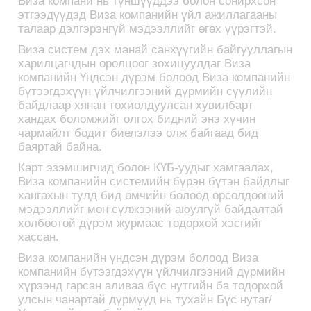
Виза компани нь түншүүддээ болон сонирхсон
этгээдүүдэд Виза компанийн үйл ажиллагааны
талаар дэлгэрэнгүй мэдээллийг өгөх үүрэгтэй.
Виза систем дэх манай санхүүгийн байгууллагын
харилцагчдын оролцоог зохицуулдаг Виза
компанийн Үндсэн дүрэм болоод Виза компанийн
бүтээгдэхүүн үйлчилгээний дүрмийн сүүлийн
байдлаар хянан тохиолдуулсан хувилбарт
хандах боломжийг олгох бидний энэ хүчин
чармайлт бодит биелэлээ олж байгаад бид
баяртай байна.
Карт эзэмшигчид болон КҮБ-уудыг хамгаалах,
Виза компанийн системийн бүрэн бүтэн байдлыг
хангахын тулд бид өмчийн болоод өрсөлдөөний
мэдээллийг мөн сүлжээний аюулгүй байдалтай
холбоотой дүрэм журмаас тодорхой хэсгийг
хассан.
Виза компанийн үндсэн дүрэм болоод Виза
компанийн бүтээгдэхүүн үйлчилгээний дүрмийн
хүрээнд гарсан аливаа бүс нутгийн ба тодорхой
улсын чанартай дүрмүүд нь тухайн Бүс нутаг/