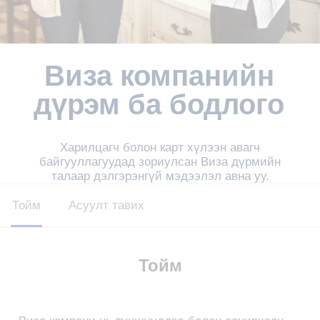
Виза компанийн
дүрэм ба бодлого
Харилцагч болон карт хүлээн авагч
байгууллагуудад зориулсан Виза дүрмийн
талаар дэлгэрэнгүй мэдээлэл авна уу.
Тойм
Асуулт тавих
Тойм