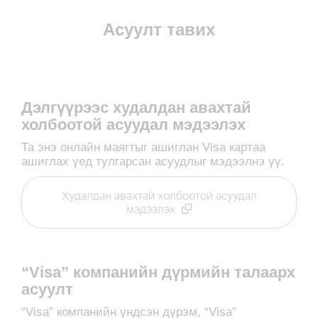
Асуулт тавих
Дэлгүүрээс худалдан авахтай
холбоотой асуудал мэдээлэх
Та энэ онлайн маягтыг ашиглан Visa картаа
ашиглах үед тулгарсан асуудлыг мэдээлнэ үү.
Худалдан авахтай холбоотой асуудал
мэдээлэх
“Visa” компанийн дүрмийн талаарх
асуулт
“Visa” компанийн үндсэн дүрэм, “Visa”