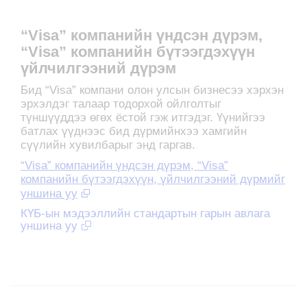
“Visa” компанийн үндсэн дүрэм,
“Visa” компанийн бүтээгдэхүүн
үйлчилгээний дүрэм
Бид “Visa” компани олон улсын бизнесээ хэрхэн
эрхэлдэг талаар тодорхой ойлголтыг
түншүүддээ өгөх ёстой гэж итгэдэг. Үүнийгээ
батлах үүднээс бид дүрмийнхээ хамгийн
сүүлийн хувилбарыг энд гаргав.
“Visa” компанийн үндсэн дүрэм, “Visa”
компанийн бүтээгдэхүүн, үйлчилгээний дүрмийг
уншина уу
КҮБ-ын мэдээллийн стандартын гарын авлага
уншина уу