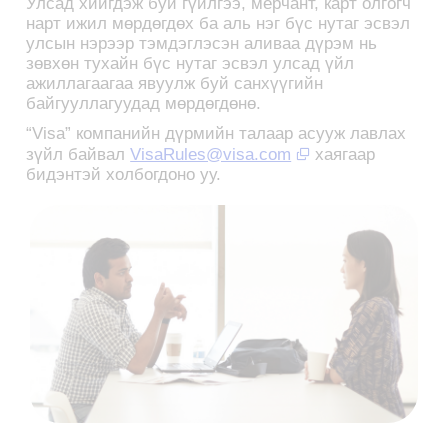
Улсад хийгдэж буй гүйлгээ, мерчант, карт олгогч
нарт ижил мөрдөгдөх ба аль нэг бүс нутаг эсвэл
улсын нэрээр тэмдэглэсэн аливаа дүрэм нь
зөвхөн тухайн бүс нутаг эсвэл улсад үйл
ажиллагаагаа явуулж буй санхүүгийн
байгууллагуудад мөрдөгдөнө.
“Visa” компанийн дүрмийн талаар асууж лавлах
зүйл байвал
VisaRules@visa.com
хаягаар
бидэнтэй холбогдоно уу.