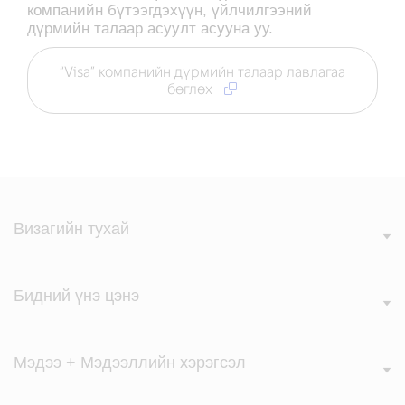
компанийн бүтээгдэхүүн, үйлчилгээний
дүрмийн талаар асуулт асууна уу.
“Visa” компанийн дүрмийн талаар лавлагаа
бөглөх
Визагийн тухай
Бидний үнэ цэнэ
Мэдээ + Мэдээллийн хэрэгсэл