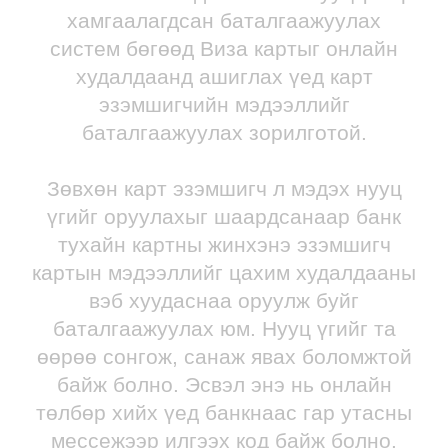
хамгаалагдсан баталгаажуулах
систем бөгөөд Виза картыг онлайн
худалдаанд ашиглах үед карт
эзэмшигчийн мэдээллийг
баталгаажуулах зорилготой.
Зөвхөн карт эзэмшигч л мэдэх нууц
үгийг оруулахыг шаардсанаар банк
тухайн картны жинхэнэ эзэмшигч
картын мэдээллийг цахим худалдааны
вэб хуудаснаа оруулж буйг
баталгаажуулах юм. Нууц үгийг та
өөрөө сонгож, санаж явах боломжтой
байж болно. Эсвэл энэ нь онлайн
төлбөр хийх үед банкнаас гар утасны
мессежээр илгээх код байж болно.