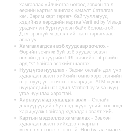
хамгаалах үйлчилгээ бөгөөд зөвхөн та л
өөрийн картыг ашиглах нэмэлт баталгаа
юм. Зарим карт гаргагч байгууллагууд
хэдийнээ өөрсдийн картаа Verified by Visa-д
урьдчилан бүртгүүлсэн байх боломжтой.
Дэлгэрэнгүй мэдээллийг карт гаргагчаас
авна уу.
Хамгаалагдсан вэб хуудсаар зочлох
-
Өөрийн зочилж буй вэб хуудас эсвэл
онлайн дэлгүүрийн URL хаягийн "http"-ийн
ард "s" байгаа эсэхийг шалгах.
Нууц үгээ нууцлах
- Зарим онлайн дэлгүүр
худалдан авалт хийхийн өмнө хэрэглэгчийн
нэр, нууц үг зохиохыг шаарддаг. АТМ кодоо
нууцалдгийн нэг адил Verified by Visa нууц
үгээ нууцлах хэрэгтэй.
Харьцуулаад худалдан авах
– Онлайн
дэлгүүрүүдийн бүтээгдэхүүн, үнийг хооронд
харьцуулж байгаад худалдан авалт хий.
Картын мэдээллээ хамгаалах
- Зөвхөн
худалдан авалт хийхдээ л картын
мэдээллээ өгөх хэрэгтэй. Өөр бусад ямар ч