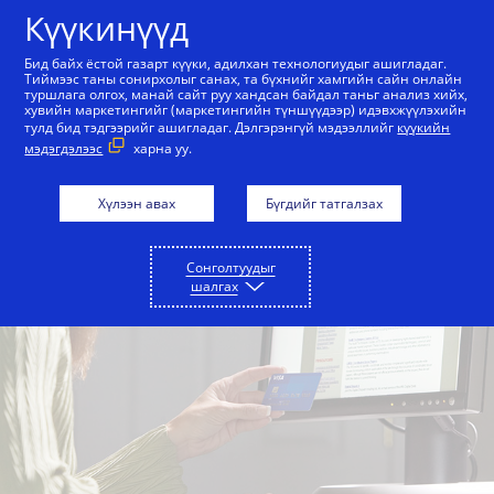
Агуулга руу алгасах
Күүкинүүд
Бид байх ёстой газарт күүки, адилхан технологиудыг ашигладаг.
Тиймээс таны сонирхолыг санах, та бүхнийг хамгийн сайн онлайн
туршлага олгох, манай сайт руу хандсан байдал таньг анализ хийх,
хувийн маркетингийг (маркетингийн түншүүдээр) идэвхжүүлэхийн
тулд бид тэдгээрийг ашигладаг. Дэлгэрэнгүй мэдээллийг
күүкийн
мэдэгдэлээс
харна уу.
Хүлээн авах
Бүгдийг татгалзах
Сонголтуудыг
шалгах