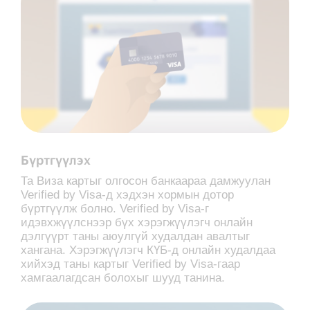
Бүртгүүлэх
Та Виза картыг олгосон банкаараа дамжуулан
Verified by Visa-д хэдхэн хормын дотор
бүртгүүлж болно. Verified by Visa-г
идэвхжүүлснээр бүх хэрэгжүүлэгч онлайн
дэлгүүрт таны аюулгүй худалдан авалтыг
хангана. Хэрэгжүүлэгч КҮБ-д онлайн худалдаа
хийхэд таны картыг Verified by Visa-гаар
хамгаалагдсан болохыг шууд танина.