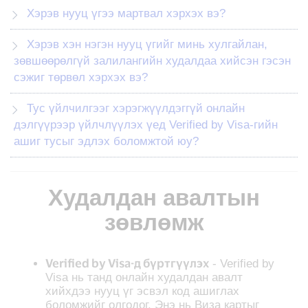
Хэрэв нууц үгээ мартвал хэрхэх вэ?
Хэрэв хэн нэгэн нууц үгийг минь хулгайлан,
зөвшөөрөлгүй залилангийн худалдаа хийсэн гэсэн
сэжиг төрвөл хэрхэх вэ?
Тус үйлчилгээг хэрэгжүүлдэггүй онлайн
дэлгүүрээр үйлчлүүлэх үед Verified by Visa-гийн
ашиг тусыг эдлэх боломжтой юу?
Худалдан авалтын
зөвлөмж
Verified by Visa-д бүртгүүлэх
- Verified by
Visa нь танд онлайн худалдан авалт
хийхдээ нууц үг эсвэл код ашиглах
боломжийг олгодог. Энэ нь Виза картыг