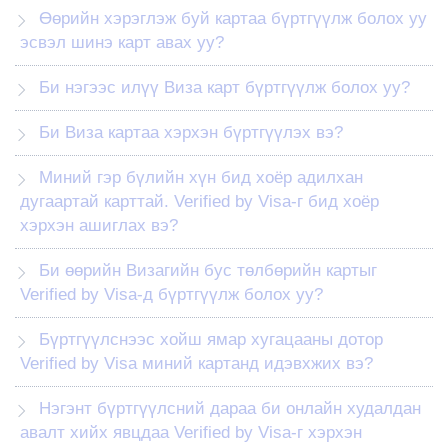
Өөрийн хэрэглэж буй картаа бүртгүүлж болох уу
эсвэл шинэ карт авах уу?
Би нэгээс илүү Виза карт бүртгүүлж болох уу?
Би Виза картаа хэрхэн бүртгүүлэх вэ?
Миний гэр бүлийн хүн бид хоёр адилхан
дугаартай карттай. Verified by Visa-г бид хоёр
хэрхэн ашиглах вэ?
Би өөрийн Визагийн бус төлбөрийн картыг
Verified by Visa-д бүртгүүлж болох уу?
Бүртгүүлснээс хойш ямар хугацааны дотор
Verified by Visa миний картанд идэвхжих вэ?
Нэгэнт бүртгүүлсний дараа би онлайн худалдан
авалт хийх явцдаа Verified by Visa-г хэрхэн