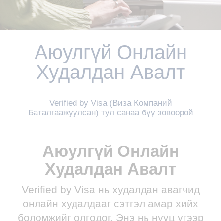
Аюулгүй Онлайн
Худалдан Авалт
Verified by Visa (Виза Компаний
Баталгаажуулсан) тул санаа бүү зовоорой
Аюулгүй Онлайн
Худалдан Авалт
Verified by Visa нь худалдан авагчид
онлайн худалдааг сэтгэл амар хийх
боломжийг олгодог. Энэ нь нууц үгээр