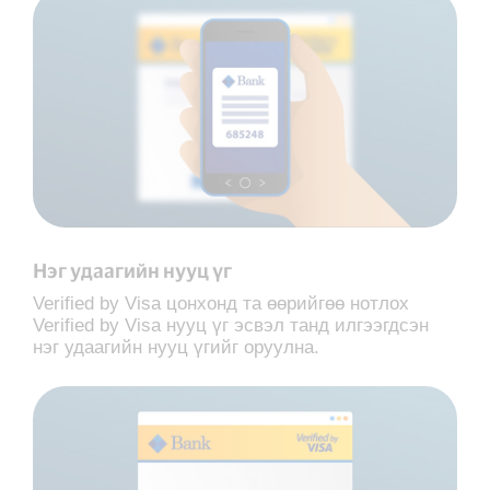
Нэг удаагийн нууц үг
Verified by Visa цонхонд та өөрийгөө нотлох
Verified by Visa нууц үг эсвэл танд илгээгдсэн
нэг удаагийн нууц үгийг оруулна.