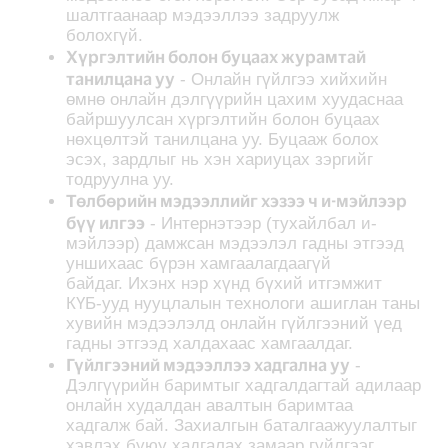
шалтгаанаар мэдээллээ задруулж
болохгүй.
Хүргэлтийн болон буцаах журамтай
танилцана уу
- Онлайн гүйлгээ хийхийн
өмнө онлайн дэлгүүрийн цахим хуудаснаа
байршуулсан хүргэлтийн болон буцаах
нөхцөлтэй танилцана уу. Буцааж болох
эсэх, зардлыг нь хэн хариуцах зэргийг
тодруулна уу.
Төлбөрийн мэдээллийг хэзээ ч и-мэйлээр
бүү илгээ
- Интернэтээр (тухайлбал и-
мэйлээр) дамжсан мэдээлэл гадны этгээд
уншихаас бүрэн хамгаалагдаагүй
байдаг. Ихэнх нэр хүнд бүхий итгэмжит
КҮБ-ууд нууцлалын технологи ашиглан таны
хувийн мэдээлэлд онлайн гүйлгээний үед
гадны этгээд халдахаас хамгаалдаг.
Гүйлгээний мэдээллээ хадгална уу
-
Дэлгүүрийн баримтыг хадгалдагтай адилаар
онлайн худалдан авалтын баримтаа
хадгалж бай. Захиалгын баталгаажуулалтыг
хэвлэх буюу хадгалах замаар гүйлгээг