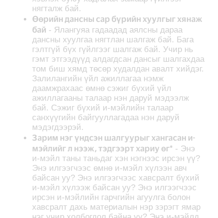
нягталж бай.
Өөрийн дансны сар бүрийн хуулгыг хянаж
бай
- Ялангуяа гадаадад аялсны дараа
дансны хуулгаа нягтлан шалгаж бай. Бага
гэлтгүй бүх гүйлгээг шалгаж бай. Учир нь
гэмт этгээдүүд алдагдсан дансыг шалгахдаа
том биш хямд төсөр худалдан авалт хийдэг.
Залилангийн үйл ажиллагаа нэмж
даамжрахаас өмнө сэжиг бүхий үйл
ажиллагааны талаар нэн даруй мэдээлж
бай. Сэжиг бүхий и-мэйлийн талаар
санхүүгийн байгууллагадаа нэн даруй
мэдэгдээрэй.
Зарим нэг үндсэн шалгуурыг хангасан и-
мэйлийг л нээж, тэдгээрт хариу өг*
- Энэ
и-мэйл таны таньдаг хэн нэгнээс ирсэн үү?
Энэ илгээгчээс өмнө и-мэйл хүлээн авч
байсан уу? Энэ илгээгчээс хавсралт бүхий
и-мэйл хүлээж байсан уу? Энэ илгээгчээс
ирсэн и-мэйлийн гарчгийн агуулга болон
хавсралт дахь материалын нэр зэрэгт ямар
нэг учир холбогдол байна уу? Энэ и-мэйлд