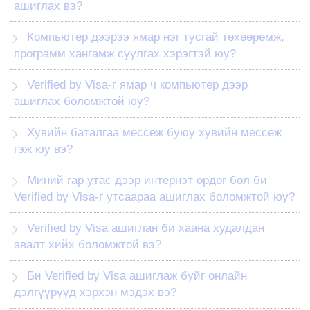
ашиглах вэ?
Компьютер дээрээ ямар нэг тусгай төхөөрөмж,
программ хангамж суулгах хэрэгтэй юу?
Verified by Visa-г ямар ч компьютер дээр
ашиглах боломжтой юу?
Хувийн баталгаа мессеж буюу хувийн мессеж
гэж юу вэ?
Миний гар утас дээр интернэт ордог бол би
Verified by Visa-г утсаараа ашиглах боломжтой юу?
Verified by Visa ашиглан би хаана худалдан
авалт хийх боломжтой вэ?
Би Verified by Visa ашиглаж буйг онлайн
дэлгүүрүүд хэрхэн мэдэх вэ?