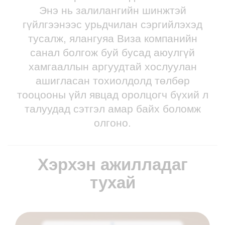
Энэ нь залилангийн шинжтэй
гүйлгээнээс урьдчилан сэргийлэхэд
тусалж, ялангуяа Виза компанийн
санал болгож буй бусад аюулгүй
хамгааллын аргуудтай хослуулан
ашигласан тохиолдолд төлбөр
тооцооны үйл явцад оролцогч бүхий л
талуудад сэтгэл амар байх боломж
олгоно.
Хэрхэн ажилладаг
тухай