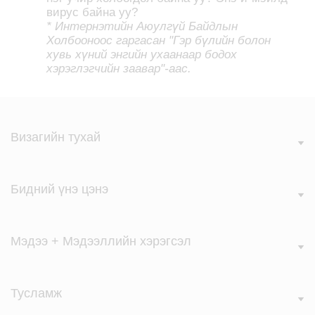
вирус байна уу?
* Интернэтийн Аюулгүй Байдлын
Холбооноос гаргасан "Гэр бүлийн болон
хувь хүний энгийн ухаанаар бодох
хэрэглэгчийн заавар"-аас.
Визагийн тухай
Бидний үнэ цэнэ
Мэдээ + Мэдээллийн хэрэгсэл
Тусламж