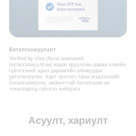
Баталгаажуулалт
Verified by Visa (Визa компаний
баталгаажуулсан) кодоо оруулсны дараа хэвийн
гүйлгээний адил дараагийн алхмуудыг
үргэлжлүүлнэ. Карт эрхлэгч таны мэдээллийг
баталгаажуулж, амжилттай баталгаажсан
тохиолдолд гүйлгээ хийгдэнэ.
Асуулт, хариулт