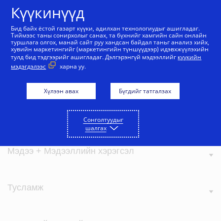
Агуулга руу алгасах
Күүкинүүд
Бид байх ёстой газарт күүки, адилхан технологиудыг ашигладаг.
Тиймээс таны сонирхолыг санах, та бүхнийг хамгийн сайн онлайн
туршлага олгох, манай сайт руу хандсан байдал таньг анализ хийх,
хувийн маркетингийг (маркетингийн түншүүдээр) идэвхжүүлэхийн
тулд бид тэдгээрийг ашигладаг. Дэлгэрэнгүй мэдээллийг
күүкийн
мэдэгдэлээс
харна уу.
Визагийн тухай
Хүлээн авах
Бүгдийг татгалзах
Бидний үнэ цэнэ
Сонголтуудыг
шалгах
Мэдээ + Мэдээллийн хэрэгсэл
Тусламж