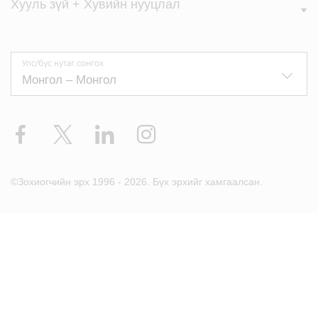
Хууль зүй + Хувийн нууцлал
Улс/бүс нутаг сонгох
Facebook
X
LinkedIn
Instagram
©Зохиогчийн эрх 1996 - 2026. Бүх эрхийг хамгаалсан.