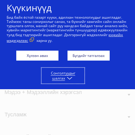
Агуулга руу алгасах
Күүкинүүд
Бид байх ёстой газарт күүки, адилхан технологиудыг ашигладаг.
Тиймээс таны сонирхолыг санах, та бүхнийг хамгийн сайн онлайн
туршлага олгох, манай сайт руу хандсан байдал таньг анализ хийх,
хувийн маркетингийг (маркетингийн түншүүдээр) идэвхжүүлэхийн
тулд бид тэдгээрийг ашигладаг. Дэлгэрэнгүй мэдээллийг
күүкийн
мэдэгдэлээс
харна уу.
Визагийн тухай
Хүлээн авах
Бүгдийг татгалзах
Бидний үнэ цэнэ
Сонголтуудыг
шалгах
Мэдээ + Мэдээллийн хэрэгсэл
Тусламж