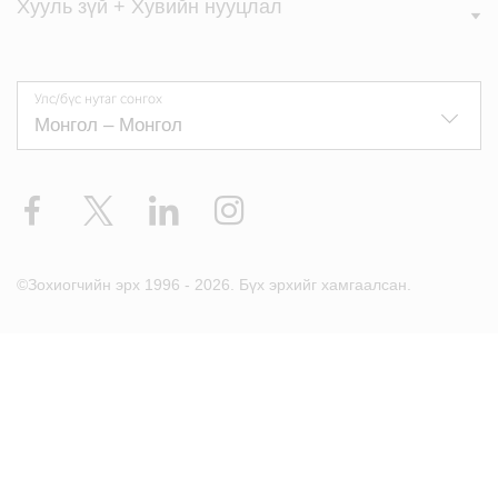
Хууль зүй + Хувийн нууцлал
Улс/бүс нутаг сонгох
Facebook
X
LinkedIn
Instagram
©Зохиогчийн эрх 1996 - 2026. Бүх эрхийг хамгаалсан.