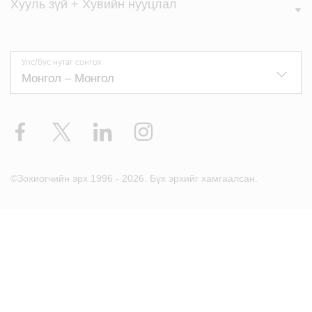
Хууль зүй + Хувийн нууцлал
Улс/бүс нутаг сонгох
Facebook
X
LinkedIn
Instagram
©Зохиогчийн эрх 1996 - 2026. Бүх эрхийг хамгаалсан.