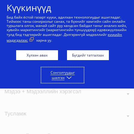
Агуулга руу алгасах
Күүкинүүд
Бид байх ёстой газарт күүки, адилхан технологиудыг ашигладаг.
Тиймээс таны сонирхолыг санах, та бүхнийг хамгийн сайн онлайн
туршлага олгох, манай сайт руу хандсан байдал таньг анализ хийх,
хувийн маркетингийг (маркетингийн түншүүдээр) идэвхжүүлэхийн
тулд бид тэдгээрийг ашигладаг. Дэлгэрэнгүй мэдээллийг
күүкийн
мэдэгдэлээс
харна уу.
Визагийн тухай
Хүлээн авах
Бүгдийг татгалзах
Бидний үнэ цэнэ
Сонголтуудыг
шалгах
Мэдээ + Мэдээллийн хэрэгсэл
Тусламж