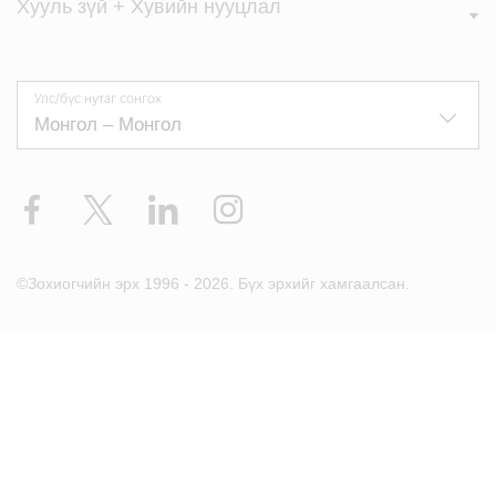
Хууль зүй + Хувийн нууцлал
Улс/бүс нутаг сонгох
Facebook
X
LinkedIn
Instagram
©Зохиогчийн эрх 1996 - 2026. Бүх эрхийг хамгаалсан.