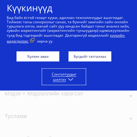
Агуулга руу алгасах
Күүкинүүд
Бид байх ёстой газарт күүки, адилхан технологиудыг ашигладаг.
Тиймээс таны сонирхолыг санах, та бүхнийг хамгийн сайн онлайн
туршлага олгох, манай сайт руу хандсан байдал таньг анализ хийх,
хувийн маркетингийг (маркетингийн түншүүдээр) идэвхжүүлэхийн
тулд бид тэдгээрийг ашигладаг. Дэлгэрэнгүй мэдээллийг
күүкийн
мэдэгдэлээс
харна уу.
Визагийн тухай
Хүлээн авах
Бүгдийг татгалзах
Бидний үнэ цэнэ
Сонголтуудыг
шалгах
Мэдээ + Мэдээллийн хэрэгсэл
Тусламж