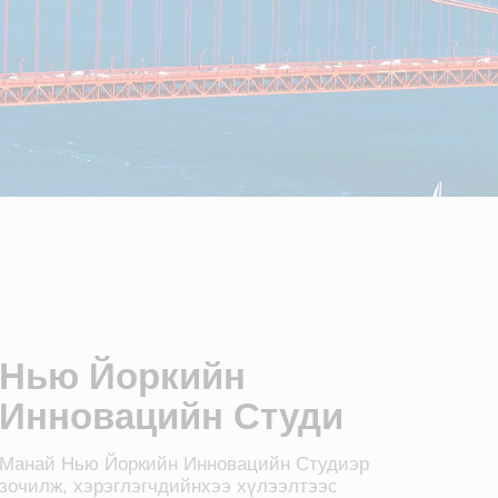
Нью Йоркийн
Инновацийн Студи
Манай Нью Йоркийн Инновацийн Студиэр
зочилж, хэрэглэгчдийнхээ хүлээлтээс