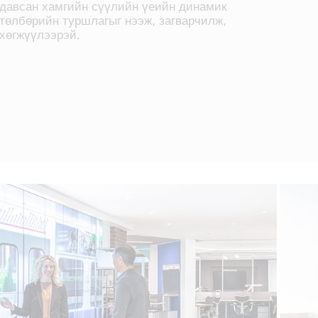
давсан хамгийн сүүлийн үеийн динамик
төлбөрийн туршлагыг нээж, загварчилж,
хөгжүүлээрэй.