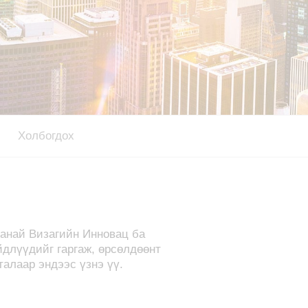
Холбогдох
манай Визагийн Инновац ба
йдлүүдийг гаргаж, өрсөлдөөнт
талаар эндээс үзнэ үү.