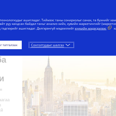
Агуулга руу алгасах
үс
Бизнесийн байгууллагууд
Шинийг сана
н технологиудыг ашигладаг. Тиймээс таны сонирхолыг санах, та бүхнийг ха
айт руу хандсан байдал таньг анализ хийх, хувийн маркетингийг (маркет
 тэдгээрийг ашигладаг. Дэлгэрэнгүй мэдээллийг
күүкийн мэдэгдэлээс
х
г татгалзах
Сонголтуудыг шалгах
йн
ба
и
н
аагаа
ы
ий