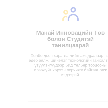
Манай Инновацийн Төв
болон Студитэй
танилцаарай
Холбогдсон хэрэглэгчийн амьдралаар н
өдөр аялж, шинэлэг технологийн гайхалт
үзүүлэнгүүдээр бид төлбөр тооцооны
ирээдүйг хэрхэн өөрчилж байгааг олж
мэдээрэй.