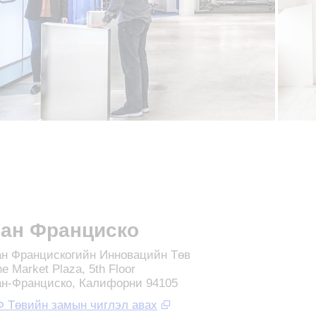
ан Франциско
н Францискогийн Инновацийн Төв
e Market Plaza, 5th Floor
н-Франциско, Калифорни 94105
 Төвийн замын чиглэл авах