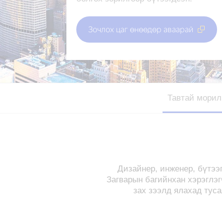
Зочлох цаг өнөөдөр аваарай
Тавтай морил
Дизайнер, инженер, бүтээ
Загварын багийнхан хэрэглэг
зах зээлд ялахад туса