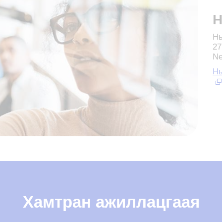
Н
Нь
27
Ne
Нь
Хамтран ажиллацгаая